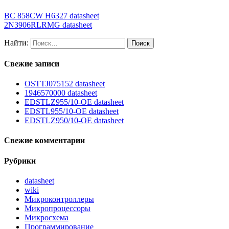
BC 858CW H6327 datasheet
2N3906RLRMG datasheet
Найти:
Свежие записи
OSTTJ075152 datasheet
1946570000 datasheet
EDSTLZ955/10-OE datasheet
EDSTL955/10-OE datasheet
EDSTLZ950/10-OE datasheet
Свежие комментарии
Рубрики
datasheet
wiki
Микроконтроллеры
Микропроцессоры
Микросхема
Программирование