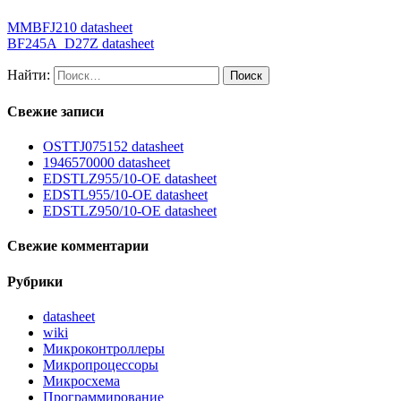
MMBFJ210 datasheet
BF245A_D27Z datasheet
Найти:
Свежие записи
OSTTJ075152 datasheet
1946570000 datasheet
EDSTLZ955/10-OE datasheet
EDSTL955/10-OE datasheet
EDSTLZ950/10-OE datasheet
Свежие комментарии
Рубрики
datasheet
wiki
Микроконтроллеры
Микропроцессоры
Микросхема
Программирование