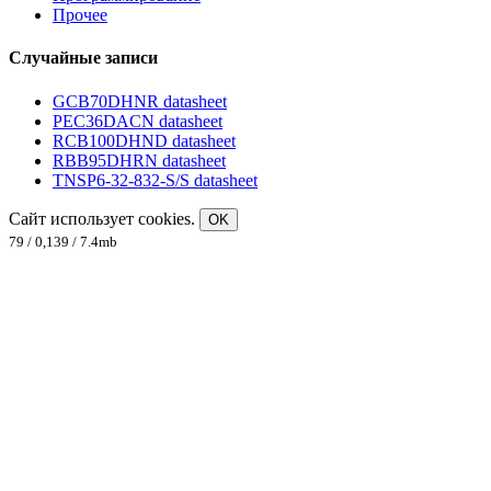
Прочее
Случайные записи
GCB70DHNR datasheet
PEC36DACN datasheet
RCB100DHND datasheet
RBB95DHRN datasheet
TNSP6-32-832-S/S datasheet
Сайт использует cookies.
OK
79 / 0,139 / 7.4mb