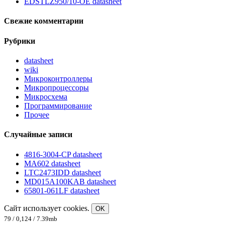
EDSTLZ950/10-OE datasheet
Свежие комментарии
Рубрики
datasheet
wiki
Микроконтроллеры
Микропроцессоры
Микросхема
Программирование
Прочее
Случайные записи
4816-3004-CP datasheet
MA602 datasheet
LTC2473IDD datasheet
MD015A100KAB datasheet
65801-061LF datasheet
Сайт использует cookies.
OK
79 / 0,124 / 7.39mb