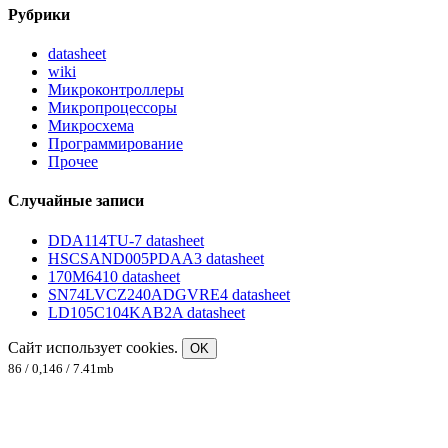
Рубрики
datasheet
wiki
Микроконтроллеры
Микропроцессоры
Микросхема
Программирование
Прочее
Случайные записи
DDA114TU-7 datasheet
HSCSAND005PDAA3 datasheet
170M6410 datasheet
SN74LVCZ240ADGVRE4 datasheet
LD105C104KAB2A datasheet
Сайт использует cookies.
OK
86 / 0,146 / 7.41mb