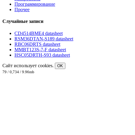
Программирование
Прочее
Случайные записи
CD4514BME4 datasheet
RSM36DTAN-S189 datasheet
RBC06DRTS datasheet
MMBT123S-7-F datasheet
HSC05DRTH-S93 datasheet
Сайт использует cookies.
OK
79 / 0,734 / 9.96mb