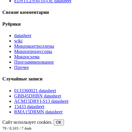
EDSTLZ950/10-OE datasheet
Свежие комментарии
Рубрики
datasheet
wiki
Микроконтроллеры
Микропроцессоры
Микросхема
Программирование
Прочее
Случайные записи
0133360021 datasheet
GBB45DHBN datasheet
ACM15DRYI-S13 datasheet
15433 datasheet
RMA15DRMN datasheet
Сайт использует cookies.
OK
79 / 0,165 / 7.4mb