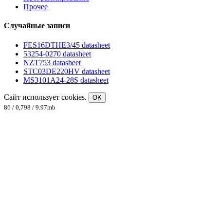
Прочее
Случайные записи
FES16DTHE3/45 datasheet
53254-0270 datasheet
NZT753 datasheet
STC03DE220HV datasheet
MS3101A24-28S datasheet
Сайт использует cookies.
OK
86 / 0,798 / 9.97mb