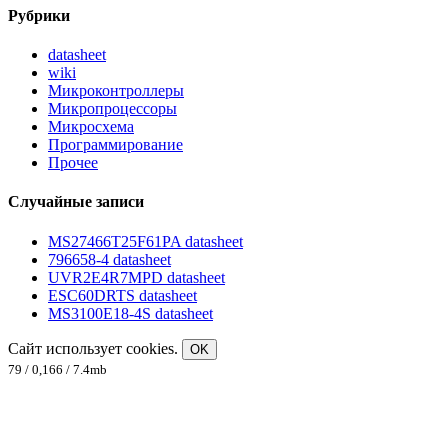
Рубрики
datasheet
wiki
Микроконтроллеры
Микропроцессоры
Микросхема
Программирование
Прочее
Случайные записи
MS27466T25F61PA datasheet
796658-4 datasheet
UVR2E4R7MPD datasheet
ESC60DRTS datasheet
MS3100E18-4S datasheet
Сайт использует cookies.
OK
79 / 0,166 / 7.4mb