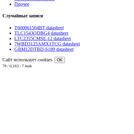
Прочее
Случайные записи
T600061504BT datasheet
TLC1543QDBG4 datasheet
LTC2355CMSE-12 datasheet
7WBD3125AMX1TCG datasheet
GBM12DTBD-S189 datasheet
Сайт использует cookies.
OK
79 / 0,163 / 7.4mb