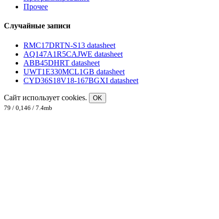
Прочее
Случайные записи
RMC17DRTN-S13 datasheet
AQ147A1R5CAJWE datasheet
ABB45DHRT datasheet
UWT1E330MCL1GB datasheet
CYD36S18V18-167BGXI datasheet
Сайт использует cookies.
OK
79 / 0,146 / 7.4mb