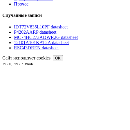
Прочее
Случайные записи
IDT72V835L10PF datasheet
P4202AARP datasheet
MC74HC273ADWR2G datasheet
12101A101KAT2A datasheet
RSC43DREN datasheet
Сайт использует cookies.
OK
79 / 0,159 / 7.39mb