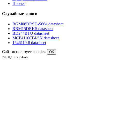
Прочее
Случайные записи
RGM08DRSD-S664 datasheet
RBM15DRKS datasheet
BD244BTU datasheet
MCP41100T-I/SN datasheet
1546119-8 datasheet
Сайт использует cookies.
OK
79 / 0,136 / 7.4mb