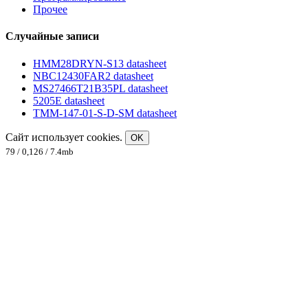
Прочее
Случайные записи
HMM28DRYN-S13 datasheet
NBC12430FAR2 datasheet
MS27466T21B35PL datasheet
5205E datasheet
TMM-147-01-S-D-SM datasheet
Сайт использует cookies.
OK
79 / 0,126 / 7.4mb