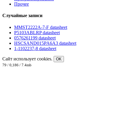
Прочее
Случайные записи
MMST2222A-7-F datasheet
P5103ABLRP datasheet
0576261199 datasheet
HSCSAND015PA6A3 datasheet
1-1102237-8 datasheet
Сайт использует cookies.
OK
79 / 0,186 / 7.4mb