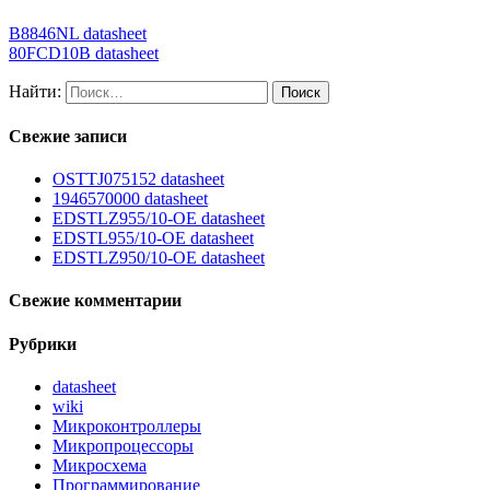
B8846NL datasheet
80FCD10B datasheet
Найти:
Свежие записи
OSTTJ075152 datasheet
1946570000 datasheet
EDSTLZ955/10-OE datasheet
EDSTL955/10-OE datasheet
EDSTLZ950/10-OE datasheet
Свежие комментарии
Рубрики
datasheet
wiki
Микроконтроллеры
Микропроцессоры
Микросхема
Программирование