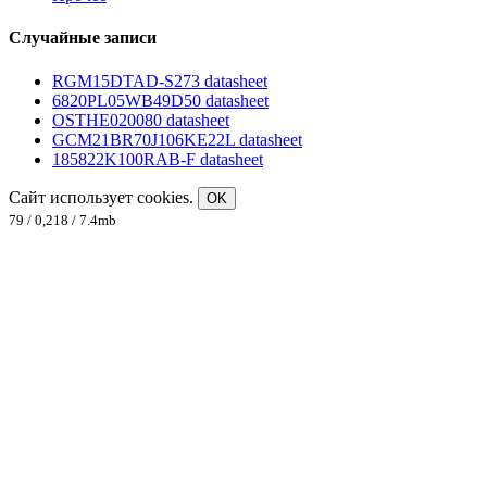
Случайные записи
RGM15DTAD-S273 datasheet
6820PL05WB49D50 datasheet
OSTHE020080 datasheet
GCM21BR70J106KE22L datasheet
185822K100RAB-F datasheet
Сайт использует cookies.
OK
79 / 0,218 / 7.4mb