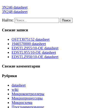
3N246 datasheet
3N248 datasheet
Найти:
Свежие записи
OSTTJ075152 datasheet
1946570000 datasheet
EDSTLZ955/10-OE datasheet
EDSTL955/10-OE datasheet
EDSTLZ950/10-OE datasheet
Свежие комментарии
Рубрики
datasheet
wiki
Микроконтроллеры
Микропроцессоры
Микросхема
Программирование