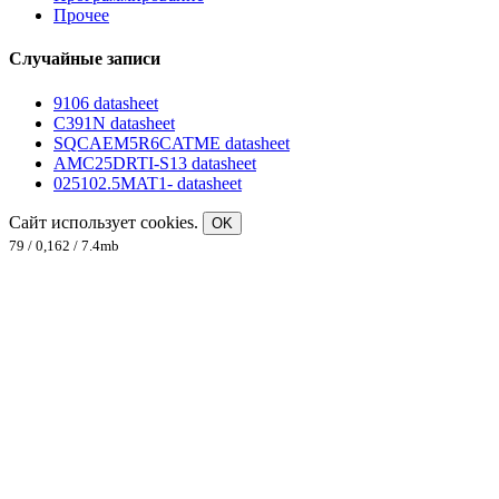
Прочее
Случайные записи
9106 datasheet
C391N datasheet
SQCAEM5R6CATME datasheet
AMC25DRTI-S13 datasheet
025102.5MAT1- datasheet
Сайт использует cookies.
OK
79 / 0,162 / 7.4mb