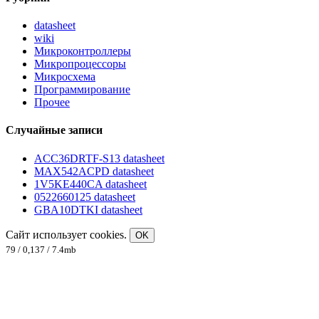
datasheet
wiki
Микроконтроллеры
Микропроцессоры
Микросхема
Программирование
Прочее
Случайные записи
ACC36DRTF-S13 datasheet
MAX542ACPD datasheet
1V5KE440CA datasheet
0522660125 datasheet
GBA10DTKI datasheet
Сайт использует cookies.
OK
79 / 0,137 / 7.4mb