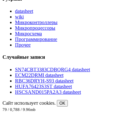
datasheet
wiki
Микроконтроллеры
Микропроцессоры
Микросхема
Программирование
Прочее
Случайные записи
SN74CBT3383CDBQRG4 datasheet
ECM22DRMI datasheet
RBC36DRYH-S93 datasheet
HUFA76423S3ST datasheet
HSCSAND015PA2A3 datasheet
Сайт использует cookies.
OK
79 / 0,788 / 9.96mb