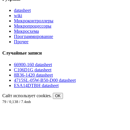
datasheet
wiki
Микроконтроллеры
Микропроцессоры
Микросхема
Программирование
Прочее
Случайные записи
66900-160 datasheet
C106D1G datasheet
8B36-1420 datasheet
4715SL-05W-B50-D00 datasheet
ESA14DTBH datasheet
Сайт использует cookies.
OK
79 / 0,138 / 7.4mb