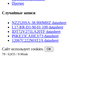
Прочее
Случайные записи
NZ2520SA-38.900MHZ datasheet
L17-RR-D1-M-01-100 datasheet
IDT72V271LA20TF datasheet
P6KE15CAHE3/73 datasheet
12067C222MAT2A datasheet
Сайт использует cookies.
OK
79 / 0,835 / 9.96mb