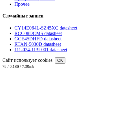
Прочее
Случайные записи
CY14E064L-SZ45XC datasheet
RCC08DCMS datasheet
GCE45DHFD datasheet
RTAN-5030D datasheet
111-024-113L001 datasheet
Сайт использует cookies.
OK
79 / 0,186 / 7.39mb