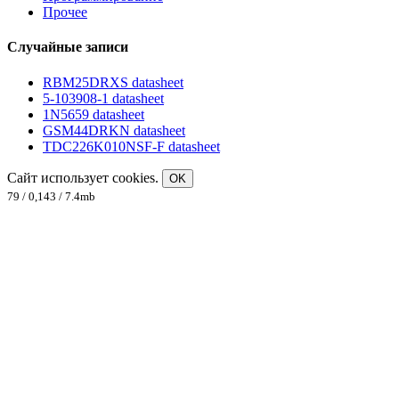
Прочее
Случайные записи
RBM25DRXS datasheet
5-103908-1 datasheet
1N5659 datasheet
GSM44DRKN datasheet
TDC226K010NSF-F datasheet
Сайт использует cookies.
OK
79 / 0,143 / 7.4mb