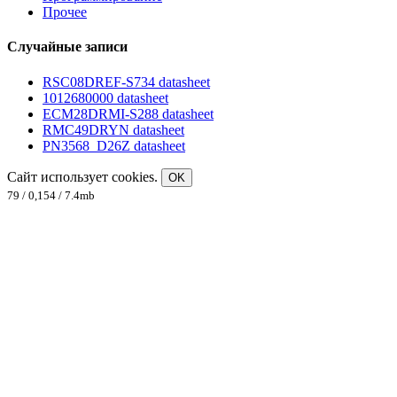
Прочее
Случайные записи
RSC08DREF-S734 datasheet
1012680000 datasheet
ECM28DRMI-S288 datasheet
RMC49DRYN datasheet
PN3568_D26Z datasheet
Сайт использует cookies.
OK
79 / 0,154 / 7.4mb