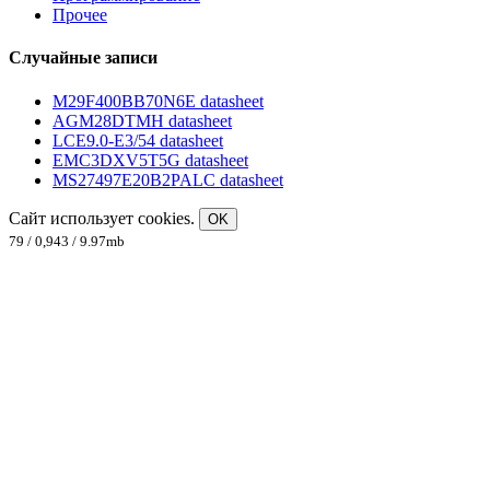
Прочее
Случайные записи
M29F400BB70N6E datasheet
AGM28DTMH datasheet
LCE9.0-E3/54 datasheet
EMC3DXV5T5G datasheet
MS27497E20B2PALC datasheet
Сайт использует cookies.
OK
79 / 0,943 / 9.97mb