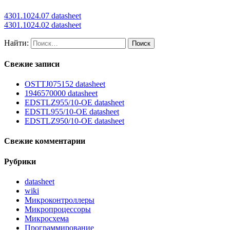
4301.1024.07 datasheet
4301.1024.02 datasheet
Найти:
Свежие записи
OSTTJ075152 datasheet
1946570000 datasheet
EDSTLZ955/10-OE datasheet
EDSTL955/10-OE datasheet
EDSTLZ950/10-OE datasheet
Свежие комментарии
Рубрики
datasheet
wiki
Микроконтроллеры
Микропроцессоры
Микросхема
Программирование