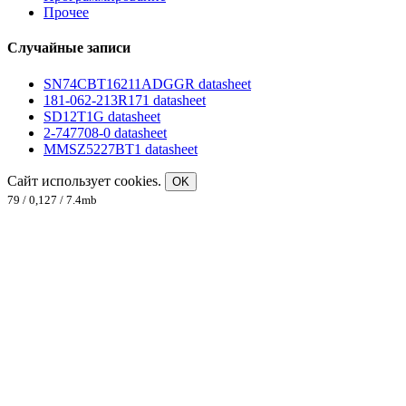
Прочее
Случайные записи
SN74CBT16211ADGGR datasheet
181-062-213R171 datasheet
SD12T1G datasheet
2-747708-0 datasheet
MMSZ5227BT1 datasheet
Сайт использует cookies.
OK
79 / 0,127 / 7.4mb