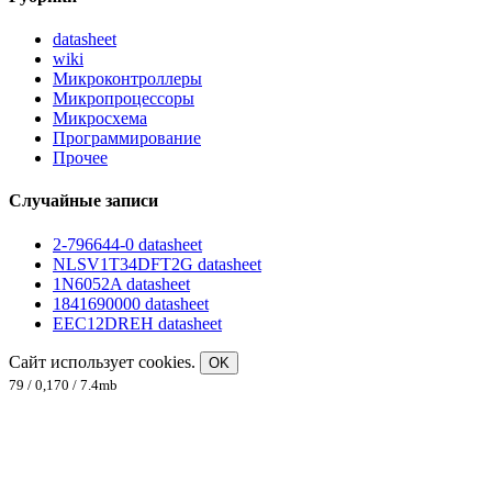
datasheet
wiki
Микроконтроллеры
Микропроцессоры
Микросхема
Программирование
Прочее
Случайные записи
2-796644-0 datasheet
NLSV1T34DFT2G datasheet
1N6052A datasheet
1841690000 datasheet
EEC12DREH datasheet
Сайт использует cookies.
OK
79 / 0,170 / 7.4mb