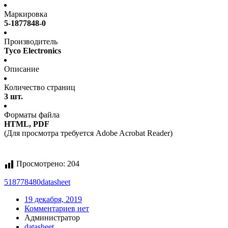
Маркировка
5-1877848-0
Производитель
Tyco Electronics
Описание
Количество страниц
3 шт.
Форматы файла
HTML, PDF
(Для просмотра требуется Adobe Acrobat Reader)
Просмотрено:
204
518778480
datasheet
19 декабря, 2019
Комментариев нет
Администратор
datasheet