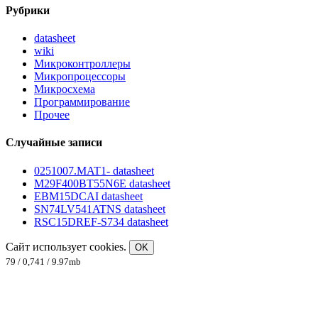
Рубрики
datasheet
wiki
Микроконтроллеры
Микропроцессоры
Микросхема
Программирование
Прочее
Случайные записи
0251007.MAT1- datasheet
M29F400BT55N6E datasheet
EBM15DCAI datasheet
SN74LV541ATNS datasheet
RSC15DREF-S734 datasheet
Сайт использует cookies.
OK
79 / 0,741 / 9.97mb