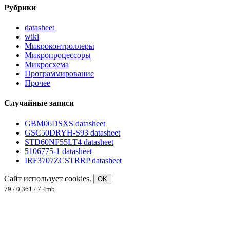
Рубрики
datasheet
wiki
Микроконтроллеры
Микропроцессоры
Микросхема
Программирование
Прочее
Случайные записи
GBM06DSXS datasheet
GSC50DRYH-S93 datasheet
STD60NF55LT4 datasheet
5106775-1 datasheet
IRF3707ZCSTRRP datasheet
Сайт использует cookies.
OK
79 / 0,361 / 7.4mb