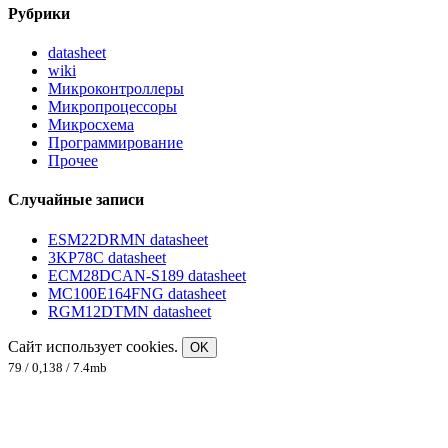
Рубрики
datasheet
wiki
Микроконтроллеры
Микропроцессоры
Микросхема
Программирование
Прочее
Случайные записи
ESM22DRMN datasheet
3KP78C datasheet
ECM28DCAN-S189 datasheet
MC100E164FNG datasheet
RGM12DTMN datasheet
Сайт использует cookies.
OK
79 / 0,138 / 7.4mb