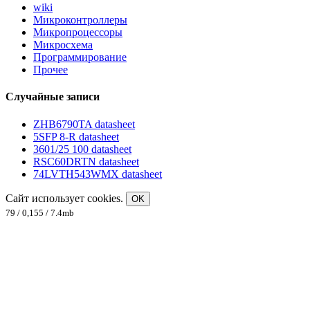
wiki
Микроконтроллеры
Микропроцессоры
Микросхема
Программирование
Прочее
Случайные записи
ZHB6790TA datasheet
5SFP 8-R datasheet
3601/25 100 datasheet
RSC60DRTN datasheet
74LVTH543WMX datasheet
Сайт использует cookies.
OK
79 / 0,155 / 7.4mb