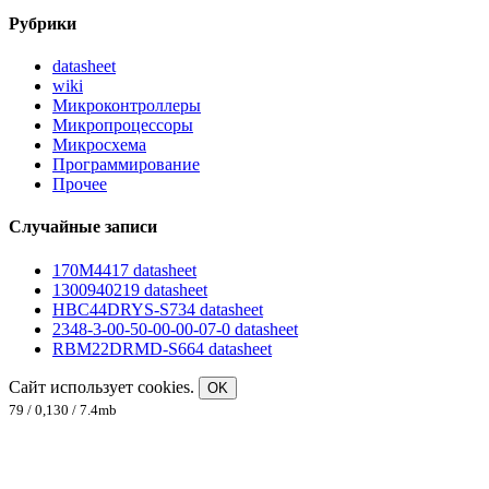
Рубрики
datasheet
wiki
Микроконтроллеры
Микропроцессоры
Микросхема
Программирование
Прочее
Случайные записи
170M4417 datasheet
1300940219 datasheet
HBC44DRYS-S734 datasheet
2348-3-00-50-00-00-07-0 datasheet
RBM22DRMD-S664 datasheet
Сайт использует cookies.
OK
79 / 0,130 / 7.4mb