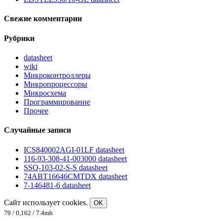
Свежие комментарии
Рубрики
datasheet
wiki
Микроконтроллеры
Микропроцессоры
Микросхема
Программирование
Прочее
Случайные записи
ICS840002AGI-01LF datasheet
116-93-308-41-003000 datasheet
SSQ-103-02-S-S datasheet
74ABT16646CMTDX datasheet
7-146481-6 datasheet
Сайт использует cookies.
OK
79 / 0,162 / 7.4mb