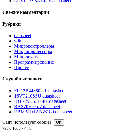
EDSTLZ950/10-OE datasheet
Свежие комментарии
Рубрики
datasheet
wiki
Микроконтроллеры
Микропроцессоры
Микросхема
Программирование
Прочее
Случайные записи
FI212B448802-T datasheet
16VT210SSU datasheet
IDT72V253L6PF datasheet
BAS70H-05-7 datasheet
RBM24DTAN-S189 datasheet
Сайт использует cookies.
OK
79 / 0,160 / 7.4mb