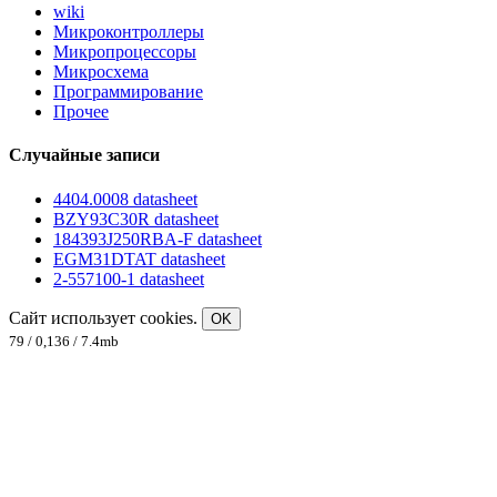
wiki
Микроконтроллеры
Микропроцессоры
Микросхема
Программирование
Прочее
Случайные записи
4404.0008 datasheet
BZY93C30R datasheet
184393J250RBA-F datasheet
EGM31DTAT datasheet
2-557100-1 datasheet
Сайт использует cookies.
OK
79 / 0,136 / 7.4mb