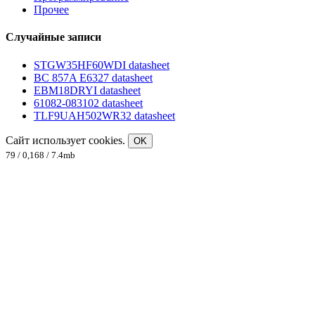
Прочее
Случайные записи
STGW35HF60WDI datasheet
BC 857A E6327 datasheet
EBM18DRYI datasheet
61082-083102 datasheet
TLF9UAH502WR32 datasheet
Сайт использует cookies.
OK
79 / 0,168 / 7.4mb