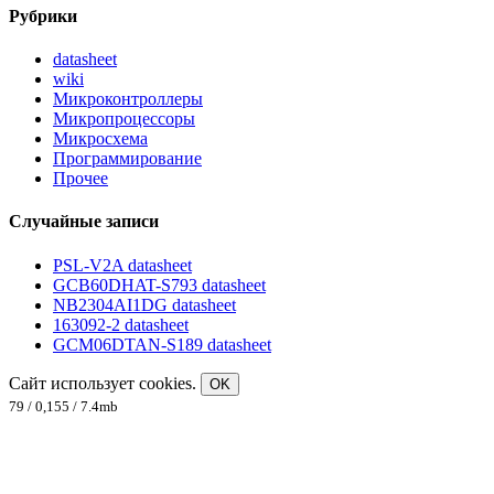
Рубрики
datasheet
wiki
Микроконтроллеры
Микропроцессоры
Микросхема
Программирование
Прочее
Случайные записи
PSL-V2A datasheet
GCB60DHAT-S793 datasheet
NB2304AI1DG datasheet
163092-2 datasheet
GCM06DTAN-S189 datasheet
Сайт использует cookies.
OK
79 / 0,155 / 7.4mb