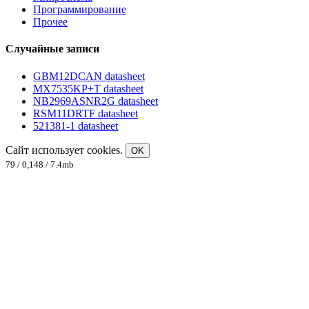
Программирование
Прочее
Случайные записи
GBM12DCAN datasheet
MX7535KP+T datasheet
NB2969ASNR2G datasheet
RSM11DRTF datasheet
521381-1 datasheet
Сайт использует cookies.
OK
79 / 0,148 / 7.4mb