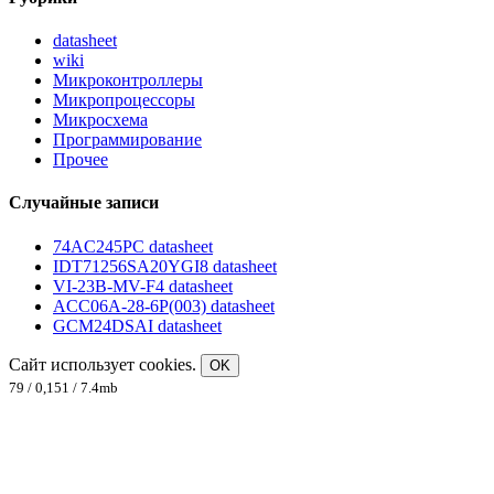
datasheet
wiki
Микроконтроллеры
Микропроцессоры
Микросхема
Программирование
Прочее
Случайные записи
74AC245PC datasheet
IDT71256SA20YGI8 datasheet
VI-23B-MV-F4 datasheet
ACC06A-28-6P(003) datasheet
GCM24DSAI datasheet
Сайт использует cookies.
OK
79 / 0,151 / 7.4mb