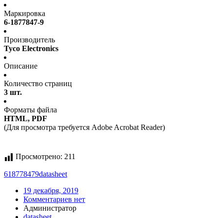
Маркировка
6-1877847-9
Производитель
Tyco Electronics
Описание
Количество страниц
3 шт.
Форматы файла
HTML, PDF
(Для просмотра требуется Adobe Acrobat Reader)
Просмотрено:
211
618778479
datasheet
19 декабря, 2019
Комментариев нет
Администратор
datasheet