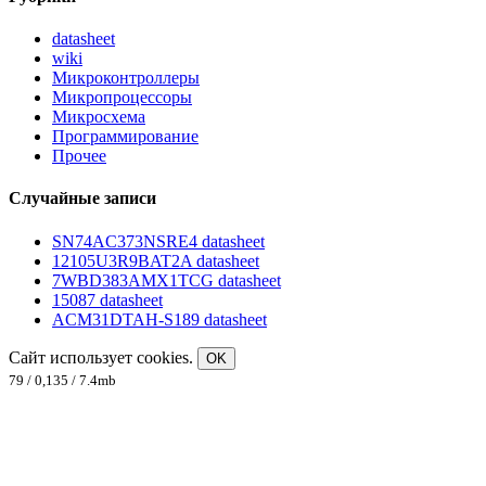
datasheet
wiki
Микроконтроллеры
Микропроцессоры
Микросхема
Программирование
Прочее
Случайные записи
SN74AC373NSRE4 datasheet
12105U3R9BAT2A datasheet
7WBD383AMX1TCG datasheet
15087 datasheet
ACM31DTAH-S189 datasheet
Сайт использует cookies.
OK
79 / 0,135 / 7.4mb