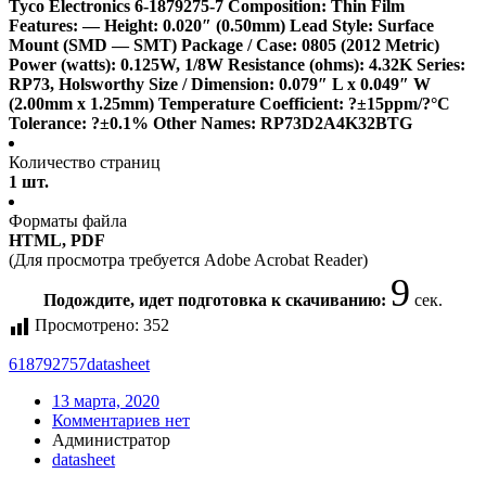
Tyco Electronics 6-1879275-7 Composition: Thin Film
Features: — Height: 0.020″ (0.50mm) Lead Style: Surface
Mount (SMD — SMT) Package / Case: 0805 (2012 Metric)
Power (watts): 0.125W, 1/8W Resistance (ohms): 4.32K Series:
RP73, Holsworthy Size / Dimension: 0.079″ L x 0.049″ W
(2.00mm x 1.25mm) Temperature Coefficient: ?±15ppm/?°C
Tolerance: ?±0.1% Other Names: RP73D2A4K32BTG
Количество страниц
1 шт.
Форматы файла
HTML, PDF
(Для просмотра требуется Adobe Acrobat Reader)
9
Подождите, идет подготовка к скачиванию:
сек.
Просмотрено:
352
618792757
datasheet
13 марта, 2020
Комментариев нет
Администратор
datasheet