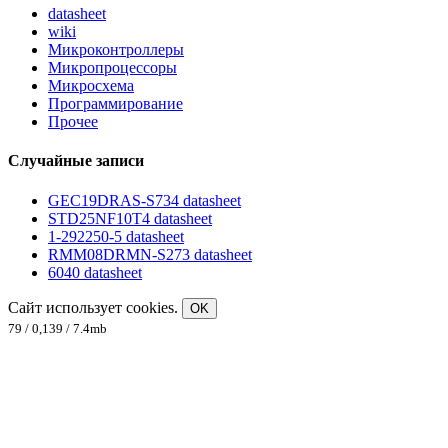
datasheet
wiki
Микроконтроллеры
Микропроцессоры
Микросхема
Программирование
Прочее
Случайные записи
GEC19DRAS-S734 datasheet
STD25NF10T4 datasheet
1-292250-5 datasheet
RMM08DRMN-S273 datasheet
6040 datasheet
Сайт использует cookies.
OK
79 / 0,139 / 7.4mb