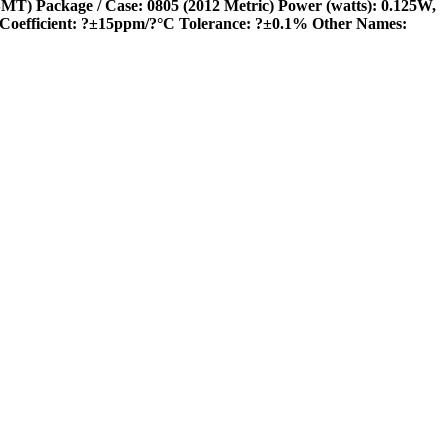
MT) Package / Case: 0805 (2012 Metric) Power (watts): 0.125W,
 Coefficient: ?±15ppm/?°C Tolerance: ?±0.1% Other Names: