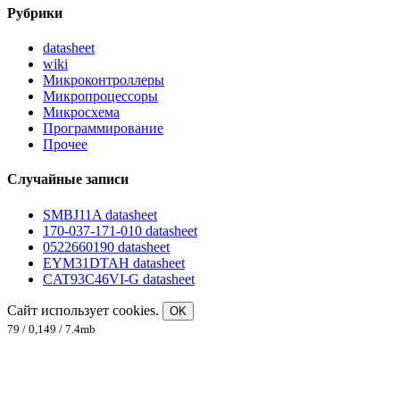
Рубрики
datasheet
wiki
Микроконтроллеры
Микропроцессоры
Микросхема
Программирование
Прочее
Случайные записи
SMBJ11A datasheet
170-037-171-010 datasheet
0522660190 datasheet
EYM31DTAH datasheet
CAT93C46VI-G datasheet
Сайт использует cookies.
OK
79 / 0,149 / 7.4mb