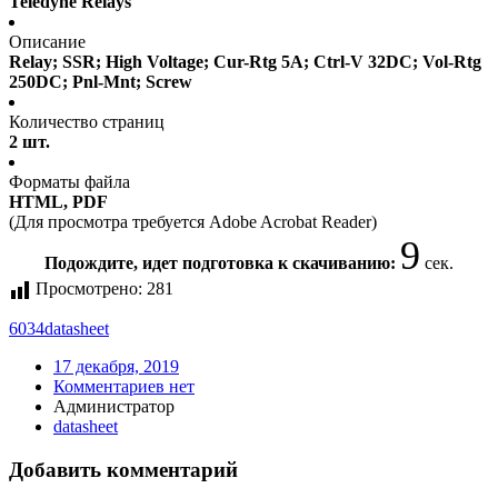
Teledyne Relays
Описание
Relay; SSR; High Voltage; Cur-Rtg 5A; Ctrl-V 32DC; Vol-Rtg
250DC; Pnl-Mnt; Screw
Количество страниц
2 шт.
Форматы файла
HTML, PDF
(Для просмотра требуется Adobe Acrobat Reader)
9
Подождите, идет подготовка к скачиванию:
сек.
Просмотрено:
281
6034
datasheet
17 декабря, 2019
Комментариев нет
Администратор
datasheet
Добавить комментарий