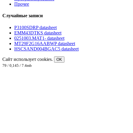
Прочее
Случайные записи
P3100SDRP datasheet
EMM43DTKS datasheet
0251003.MAT1- datasheet
MT29F2G16AABWP datasheet
HSCSAND004BGAC5 datasheet
Сайт использует cookies.
OK
79 / 0,145 / 7.4mb